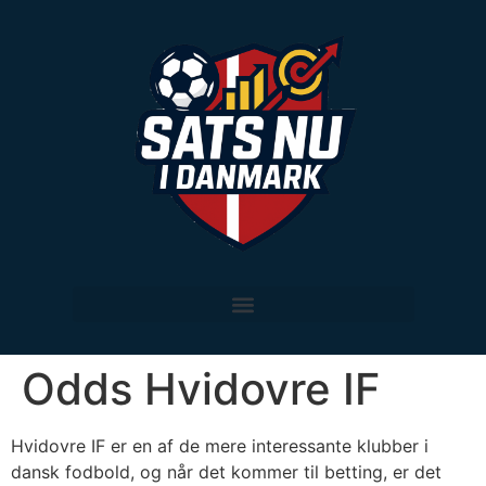
Odds Hvidovre IF
Hvidovre IF er en af de mere interessante klubber i
dansk fodbold, og når det kommer til betting, er det