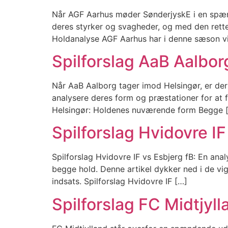
Når AGF Aarhus møder SønderjyskE i en spænd
deres styrker og svagheder, og med den rette
Holdanalyse AGF Aarhus har i denne sæson vis
Spilforslag AaB Aalbor
Når AaB Aalborg tager imod Helsingør, er der 
analysere deres form og præstationer for at 
Helsingør: Holdenes nuværende form Begge 
Spilforslag Hvidovre IF
Spilforslag Hvidovre IF vs Esbjerg fB: En an
begge hold. Denne artikel dykker ned i de vigt
indsats. Spilforslag Hvidovre IF […]
Spilforslag FC Midtjyl