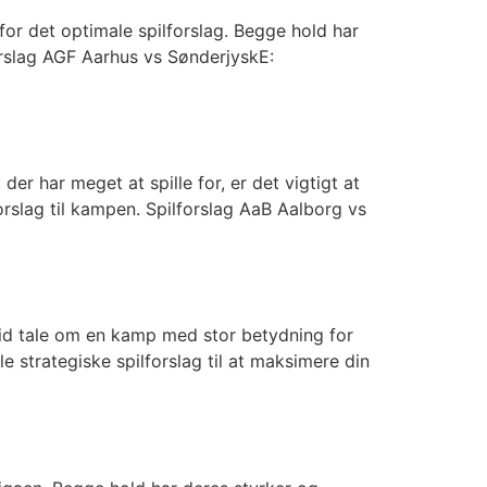
r det optimale spilforslag. Begge hold har
orslag AGF Aarhus vs SønderjyskE:
r har meget at spille for, er det vigtigt at
rslag til kampen. Spilforslag AaB Aalborg vs
ltid tale om en kamp med stor betydning for
e strategiske spilforslag til at maksimere din