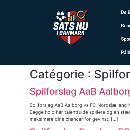
De 
Bon
Spo
Påli
Catégorie :
Spilfo
Spilforslag AaB Aalbor
Spilforslag AaB Aalborg vs FC Nordsjælland 
Begge hold har talentfulde spillere og en stærk
maksimere dine chancer for gevinst. […]