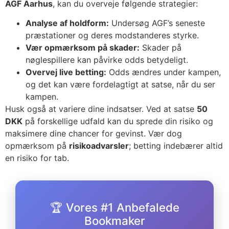
AGF Aarhus
, kan du overveje følgende strategier:
Analyse af holdform:
Undersøg AGF’s seneste
præstationer og deres modstanderes styrke.
Vær opmærksom på skader:
Skader på
nøglespillere kan påvirke odds betydeligt.
Overvej live betting:
Odds ændres under kampen,
og det kan være fordelagtigt at satse, når du ser
kampen.
Husk også at variere dine indsatser. Ved at satse
50
DKK
på forskellige udfald kan du sprede din risiko og
maksimere dine chancer for gevinst. Vær dog
opmærksom på
risikoadvarsler
; betting indebærer altid
en risiko for tab.
🏆 Vores #1 Anbefalede
Bookmaker