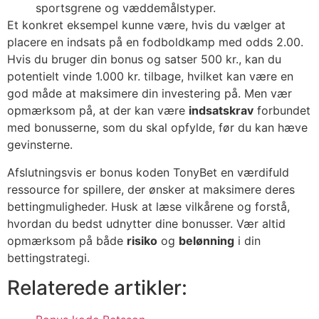
sportsgrene og væddemålstyper.
Et konkret eksempel kunne være, hvis du vælger at
placere en indsats på en fodboldkamp med odds 2.00.
Hvis du bruger din bonus og satser 500 kr., kan du
potentielt vinde 1.000 kr. tilbage, hvilket kan være en
god måde at maksimere din investering på. Men vær
opmærksom på, at der kan være
indsatskrav
forbundet
med bonusserne, som du skal opfylde, før du kan hæve
gevinsterne.
Afslutningsvis er bonus koden TonyBet en værdifuld
ressource for spillere, der ønsker at maksimere deres
bettingmuligheder. Husk at læse vilkårene og forstå,
hvordan du bedst udnytter dine bonusser. Vær altid
opmærksom på både
risiko
og
belønning
i din
bettingstrategi.
Relaterede artikler: