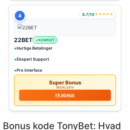
8.7/10
★★★★★
4
22BET
KOMPLET
Hurtige Betalinger
Ekspert Support
Pro Interface
Super Bonus
EKSKLUSIV
FÅ BONUS
Bonus kode TonyBet: Hvad