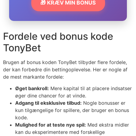
🎁 KRÆV MIN BONUS
Fordele ved bonus kode
TonyBet
Brugen af bonus koden TonyBet tilbyder flere fordele,
der kan forbedre din bettingoplevelse. Her er nogle af
de mest markante fordele:
Øget bankroll:
Mere kapital til at placere indsatser
øger dine chancer for at vinde.
Adgang til eksklusive tilbud:
Nogle bonusser er
kun tilgængelige for spillere, der bruger en bonus
kode.
Mulighed for at teste nye spil:
Med ekstra midler
kan du eksperimentere med forskellige