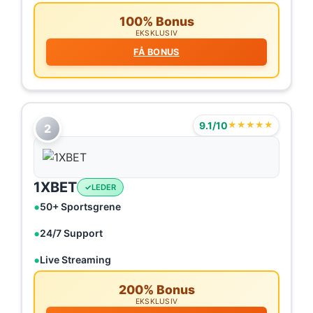
100% Bonus
EKSKLUSIV
FÅ BONUS
9.1/10
★★★★★
2
1XBET
LEDER
50+ Sportsgrene
24/7 Support
Live Streaming
200% Bonus
EKSKLUSIV