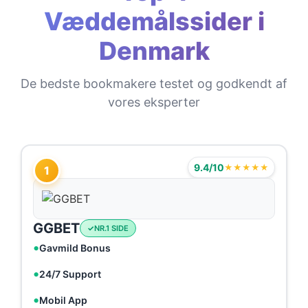
Væddemålssider i
Denmark
De bedste bookmakere testet og godkendt af
vores eksperter
9.4/10
★★★★★
1
GGBET
NR.1 SIDE
Gavmild Bonus
24/7 Support
Mobil App