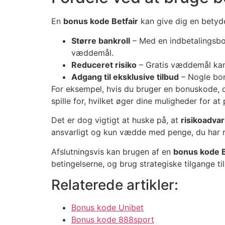
En
bonus kode Betfair
kan give dig en betydel
Større bankroll
– Med en indbetalingsbon
væddemål.
Reduceret risiko
– Gratis væddemål kan g
Adgang til eksklusive tilbud
– Nogle bonu
For eksempel, hvis du bruger en bonuskode, d
spille for, hvilket øger dine muligheder for 
Det er dog vigtigt at huske på, at
risikoadvar
ansvarligt og kun vædde med penge, du har rå
Afslutningsvis kan brugen af en
bonus kode B
betingelserne, og brug strategiske tilgange 
Relaterede artikler:
Bonus kode Unibet
Bonus kode 888sport