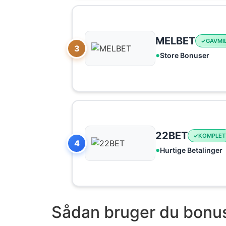
MELBET
GAVMI
3
Store Bonuser
22BET
KOMPLET
4
Hurtige Betalinger
Sådan bruger du bonus