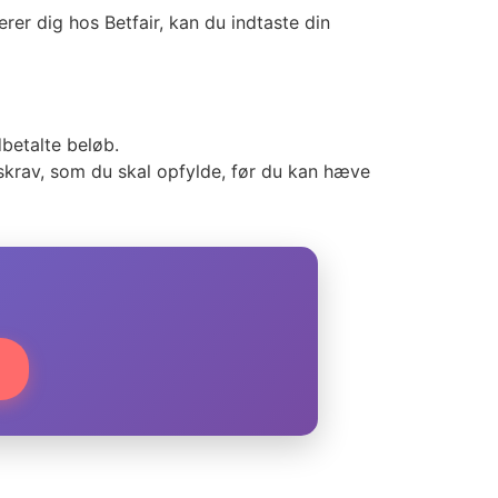
rerer dig hos Betfair, kan du indtaste din
dbetalte beløb.
gskrav, som du skal opfylde, før du kan hæve