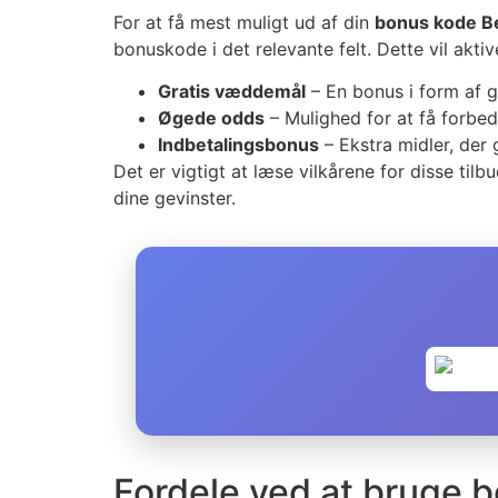
For at få mest muligt ud af din
bonus kode Be
bonuskode i det relevante felt. Dette vil akti
Gratis væddemål
– En bonus i form af 
Øgede odds
– Mulighed for at få forbe
Indbetalingsbonus
– Ekstra midler, der 
Det er vigtigt at læse vilkårene for disse ti
dine gevinster.
Fordele ved at bruge b