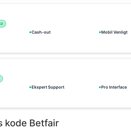
LD
Cash-out
Mobil Venligt
Ekspert Support
Pro Interface
 kode Betfair