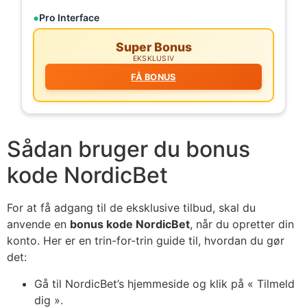
Pro Interface
Super Bonus
EKSKLUSIV
FÅ BONUS
Sådan bruger du bonus
kode NordicBet
For at få adgang til de eksklusive tilbud, skal du
anvende en
bonus kode NordicBet
, når du opretter din
konto. Her er en trin-for-trin guide til, hvordan du gør
det:
Gå til NordicBet’s hjemmeside og klik på « Tilmeld
dig ».