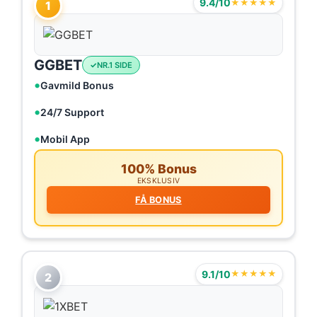
9.4/10
★★★★★
1
GGBET
NR.1 SIDE
Gavmild Bonus
24/7 Support
Mobil App
100% Bonus
EKSKLUSIV
FÅ BONUS
9.1/10
★★★★★
2