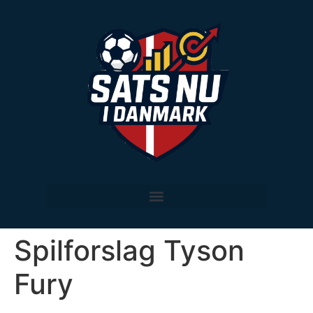
Spilforslag Tyson
Fury