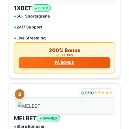
1XBET
LEDER
50+ Sportsgrene
24/7 Support
Live Streaming
200% Bonus
EKSKLUSIV
FÅ BONUS
8.9/10
★★★★★
3
MELBET
GAVMILD
Store Bonuser