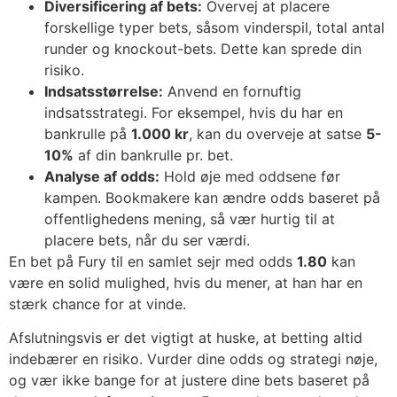
Diversificering af bets:
Overvej at placere
forskellige typer bets, såsom vinderspil, total antal
runder og knockout-bets. Dette kan sprede din
risiko.
Indsatsstørrelse:
Anvend en fornuftig
indsatsstrategi. For eksempel, hvis du har en
bankrulle på
1.000 kr
, kan du overveje at satse
5-
10%
af din bankrulle pr. bet.
Analyse af odds:
Hold øje med oddsene før
kampen. Bookmakere kan ændre odds baseret på
offentlighedens mening, så vær hurtig til at
placere bets, når du ser værdi.
En bet på Fury til en samlet sejr med odds
1.80
kan
være en solid mulighed, hvis du mener, at han har en
stærk chance for at vinde.
Afslutningsvis er det vigtigt at huske, at betting altid
indebærer en risiko. Vurder dine odds og strategi nøje,
og vær ikke bange for at justere dine bets baseret på