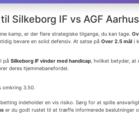
 til Silkeborg IF vs AGF Aarhus
e kamp, er der flere strategiske tilgange, du kan tage.
Ov
tidig bevare en solid defensiv. At satse på
Over 2.5 mål
i 
ål på
Silkeborg IF vinder med handicap
, hvilket betyder, a
erer deres hjemmebanefordel.
 omkring 3.50.
betting indeholder en vis risiko. Sørg for at spille ansvarlig
us
er du godt rustet til at træffe informerede beslutninge