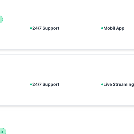
24/7 Support
Mobil App
24/7 Support
Live Streamin
LD