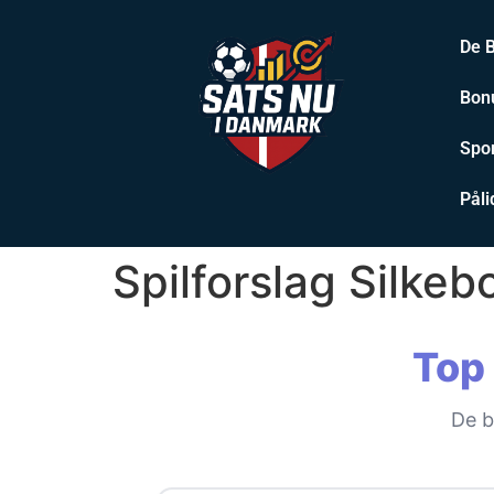
De 
Bon
Spo
Påli
Spilforslag Silkeb
Top
De b