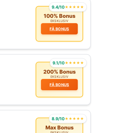
9.4/10
★★★★★
100% Bonus
EKSKLUSIV
FÅ BONUS
9.1/10
★★★★★
200% Bonus
EKSKLUSIV
g
FÅ BONUS
8.9/10
★★★★★
Max Bonus
EKSKLUSIV