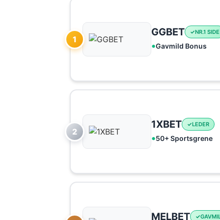
GGBET
NR.1 SIDE
1
Gavmild Bonus
1XBET
LEDER
2
50+ Sportsgrene
MELBET
GAVMI