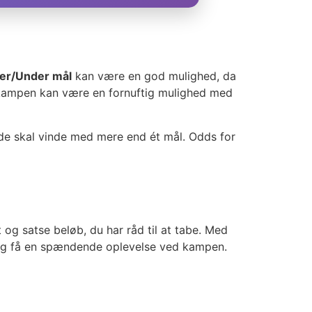
er/Under mål
kan være en god mulighed, da
kampen kan være en fornuftig mulighed med
t de skal vinde med mere end ét mål. Odds for
t og satse beløb, du har råd til at tabe. Med
r og få en spændende oplevelse ved kampen.