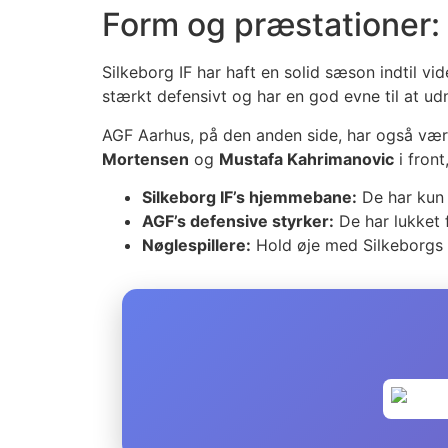
Form og præstationer: 
Silkeborg IF har haft en solid sæson indtil v
stærkt defensivt og har en god evne til at ud
AGF Aarhus, på den anden side, har også vær
Mortensen
og
Mustafa Kahrimanovic
i fron
Silkeborg IF’s hjemmebane:
De har kun 
AGF’s defensive styrker:
De har lukket f
Nøglespillere:
Hold øje med Silkeborgs