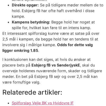
Direkte opgør:
Se på tidligere møder mellem de to
hold. Esbjerg fB har ofte haft overhånd i disse
kampe.
Kampens betydning:
Begge hold har noget at
spille for, hvilket kan føre til en intens kamp.
Et interessant spilforslag kunne være at satse på over
2,5 mål i kampen, da begge hold har en tendens til at
involvere sig i målrige kampe.
Odds for dette valg
ligger omkring 1.85
.
I konklusionen kan det siges, at hvis du ønsker at
placere bets på
Esbjerg fB vs SønderjyskE
, skal du
overveje holdenes nuværende form, skader og tidligere
møder. En bet på Esbjerg fB sejr og over 2,5 mål kan
være fornuftige valg.
Relaterede artikler:
Spilforslag Vejle BK vs Hvidovre IF