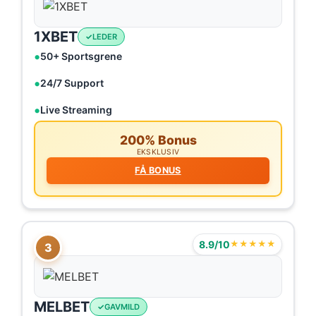
1XBET
LEDER
50+ Sportsgrene
24/7 Support
Live Streaming
200% Bonus
EKSKLUSIV
FÅ BONUS
8.9/10
★★★★★
3
MELBET
GAVMILD