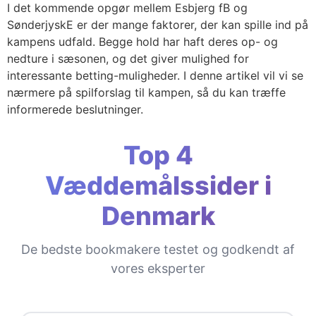
I det kommende opgør mellem Esbjerg fB og
SønderjyskE er der mange faktorer, der kan spille ind på
kampens udfald. Begge hold har haft deres op- og
nedture i sæsonen, og det giver mulighed for
interessante betting-muligheder. I denne artikel vil vi se
nærmere på spilforslag til kampen, så du kan træffe
informerede beslutninger.
Top 4
Væddemålssider i
Denmark
De bedste bookmakere testet og godkendt af
vores eksperter