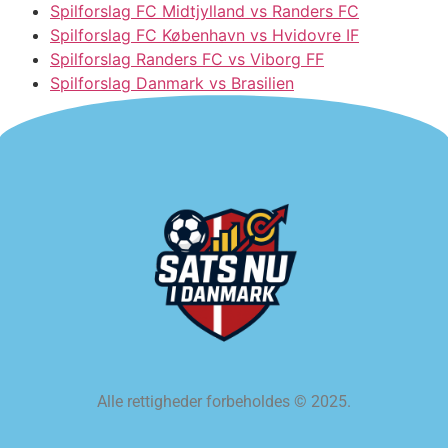
Spilforslag FC Midtjylland vs Randers FC
Spilforslag FC København vs Hvidovre IF
Spilforslag Randers FC vs Viborg FF
Spilforslag Danmark vs Brasilien
Alle rettigheder forbeholdes
©
2025.