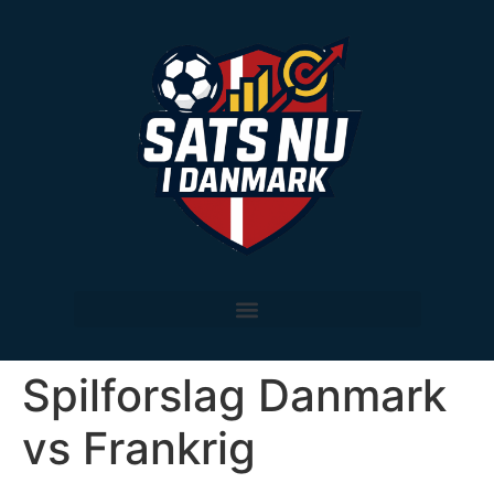
Spilforslag Danmark
vs Frankrig