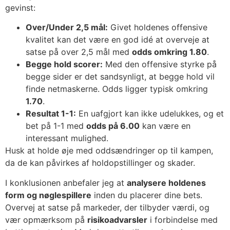
gevinst:
Over/Under 2,5 mål:
Givet holdenes offensive
kvalitet kan det være en god idé at overveje at
satse på over 2,5 mål med
odds omkring 1.80
.
Begge hold scorer:
Med den offensive styrke på
begge sider er det sandsynligt, at begge hold vil
finde netmaskerne. Odds ligger typisk omkring
1.70
.
Resultat 1-1:
En uafgjort kan ikke udelukkes, og et
bet på 1-1 med
odds på 6.00
kan være en
interessant mulighed.
Husk at holde øje med oddsændringer op til kampen,
da de kan påvirkes af holdopstillinger og skader.
I konklusionen anbefaler jeg at
analysere holdenes
form og nøglespillere
inden du placerer dine bets.
Overvej at satse på markeder, der tilbyder værdi, og
vær opmærksom på
risikoadvarsler
i forbindelse med