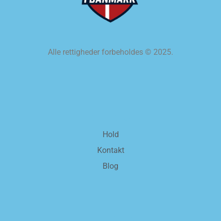
Alle rettigheder forbeholdes
©
2025.
om os
Hold
Kontakt
Blog
Juridisk