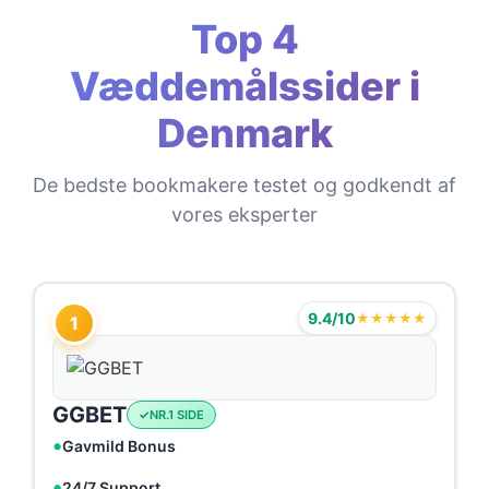
Top 4
Væddemålssider i
Denmark
De bedste bookmakere testet og godkendt af
vores eksperter
9.4/10
★★★★★
1
GGBET
NR.1 SIDE
Gavmild Bonus
24/7 Support