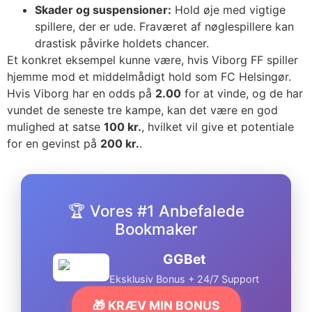
Skader og suspensioner:
Hold øje med vigtige
spillere, der er ude. Fraværet af nøglespillere kan
drastisk påvirke holdets chancer.
Et konkret eksempel kunne være, hvis Viborg FF spiller
hjemme mod et middelmådigt hold som FC Helsingør.
Hvis Viborg har en odds på
2.00
for at vinde, og de har
vundet de seneste tre kampe, kan det være en god
mulighed at satse
100 kr.
, hvilket vil give et potentiale
for en gevinst på
200 kr.
.
🏆 Vores #1 Anbefalede
Bookmaker
GGBet
Eksklusiv Bonus + 24/7 Support
🎁 KRÆV MIN BONUS