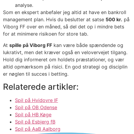
analyse.
Som en ekspert anbefaler jeg altid at have en bankroll
management plan. Hvis du beslutter at satse
500 kr.
på
Viborg FF over en måned, så del det op i mindre bets
for at minimere risikoen for store tab.
At
spille på Viborg FF
kan være både spændende og
lukrativt, men det kræver også en velovervejet tilgang.
Hold dig informeret om holdets præstationer, og vær
altid opmærksom på risici. En god strategi og disciplin
er nøglen til succes i betting.
Relaterede artikler:
Spil på Hvidovre IF
Spil på OB Odense
Spil på HB Køge
Spil på Esbjerg fB
Spil på AaB Aalborg