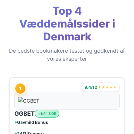
Top 4
Væddemålssider i
Denmark
De bedste bookmakere testet og godkendt af
vores eksperter
9.4/10
★★★★★
1
GGBET
NR.1 SIDE
Gavmild Bonus
24/7 Support