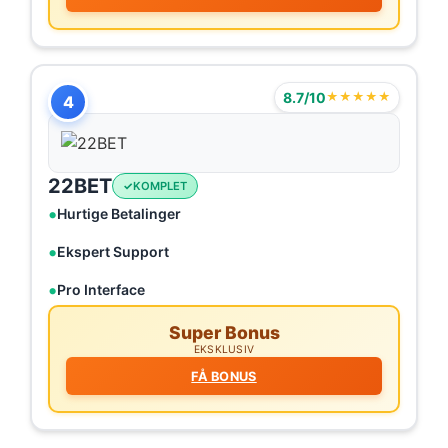
8.7/10
★★★★★
4
22BET
KOMPLET
Hurtige Betalinger
Ekspert Support
Pro Interface
Super Bonus
EKSKLUSIV
FÅ BONUS