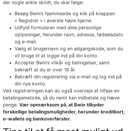
der nogle enkle skridt, du skal følge:
Besøg Bwin’s hjemmeside og klik på knappen
« Registrer » i øverste højre hjørne.
Udfyld formularen med dine personlige
oplysninger, herunder navn, adresse, fødselsdato
og e-mail.
Vælg et brugernavn og en adgangskode, som du
vil bruge til at logge ind på din konto.
Accepter Bwin’s vilkår og betingelser, samt
bekræft at du er over 18 år.
Bekræft din registrering via e-mail og log ind på
din nye konto.
Ved registreringen kan du også overveje at tilføje en
betalingsmetode, så du nemt kan indbetale og hæve
penge.
Vær opmærksom på, at Bwin tilbyder
forskellige betalingsmuligheder, herunder kreditkort,
e-wallets og bankoverførsler.