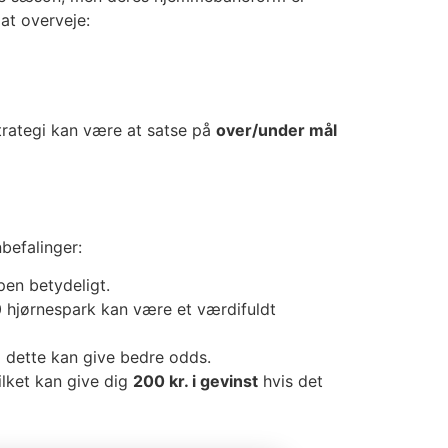
at overveje:
trategi kan være at satse på
over/under mål
befalinger:
pen betydeligt.
0 hjørnespark kan være et værdifuldt
dette kan give bedre odds.
vilket kan give dig
200 kr. i gevinst
hvis det