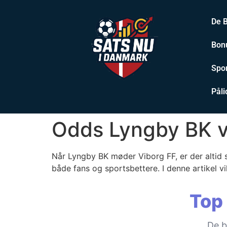
De 
Bon
Spo
Påli
Odds Lyngby BK v
Når Lyngby BK møder Viborg FF, er der altid s
både fans og sportsbettere. I denne artikel vi
Top
De b