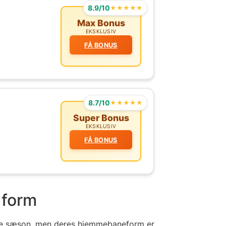
8.9/10
★★★★★
Max Bonus
EKSKLUSIV
FÅ BONUS
8.7/10
★★★★★
Super Bonus
EKSKLUSIV
FÅ BONUS
 form
de sæson, men deres hjemmebaneform er