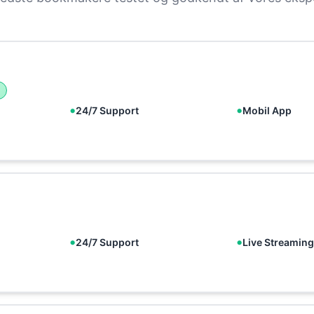
24/7 Support
Mobil App
24/7 Support
Live Streamin