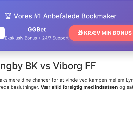
🏆 Vores #1 Anbefalede Bookmaker
GGBet
🎁 KRÆV MIN BONUS
Eksklusiv Bonus + 24/7 Support
ngby BK vs Viborg FF
maksimere dine chancer for at vinde ved kampen mellem Ly
rede beslutninger.
Vær altid forsigtig med indsatsen
og sat