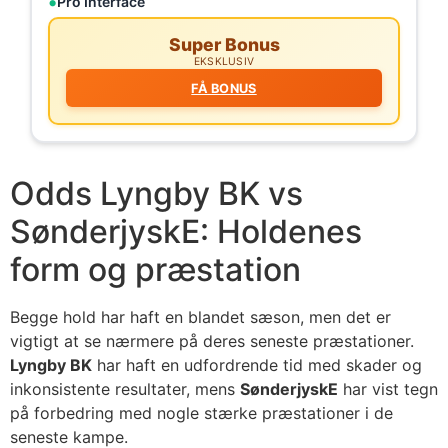
Pro Interface
Super Bonus
EKSKLUSIV
FÅ BONUS
Odds Lyngby BK vs
SønderjyskE: Holdenes
form og præstation
Begge hold har haft en blandet sæson, men det er
vigtigt at se nærmere på deres seneste præstationer.
Lyngby BK
har haft en udfordrende tid med skader og
inkonsistente resultater, mens
SønderjyskE
har vist tegn
på forbedring med nogle stærke præstationer i de
seneste kampe.