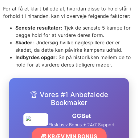
For at få et klart billede af, hvordan disse to hold står i
forhold til hinanden, kan vi overveje følgende faktorer:
Seneste resultater:
Tjek de seneste 5 kampe for
begge hold for at vurdere deres form.
Skader:
Undersøg hvilke nøglespillere der er
skadet, da dette kan påvirke kampens udfald.
Indbyrdes opgør:
Se på historikken mellem de to
hold for at vurdere deres tidligere møder.
🏆 Vores #1 Anbefalede
Bookmaker
GGBet
Eksklusiv Bonus + 24/7 Support
🎁 KRÆV MIN BONUS