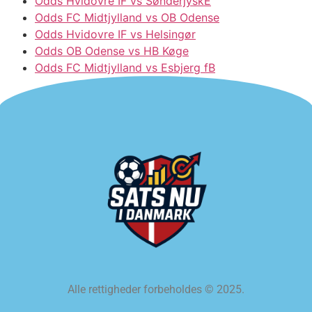
Odds Hvidovre IF vs SønderjyskE
Odds FC Midtjylland vs OB Odense
Odds Hvidovre IF vs Helsingør
Odds OB Odense vs HB Køge
Odds FC Midtjylland vs Esbjerg fB
Alle rettigheder forbeholdes
©
2025.