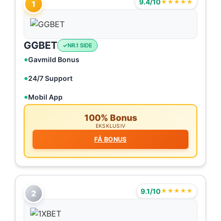
9.4/10
★★★★★
1
GGBET
NR.1 SIDE
Gavmild Bonus
24/7 Support
Mobil App
100% Bonus
EKSKLUSIV
FÅ BONUS
9.1/10
★★★★★
2