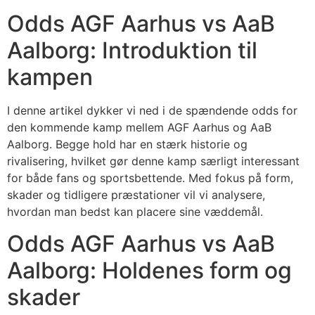
Odds AGF Aarhus vs AaB
Aalborg: Introduktion til
kampen
I denne artikel dykker vi ned i de spændende odds for
den kommende kamp mellem AGF Aarhus og AaB
Aalborg. Begge hold har en stærk historie og
rivalisering, hvilket gør denne kamp særligt interessant
for både fans og sportsbettende. Med fokus på form,
skader og tidligere præstationer vil vi analysere,
hvordan man bedst kan placere sine væddemål.
Odds AGF Aarhus vs AaB
Aalborg: Holdenes form og
skader