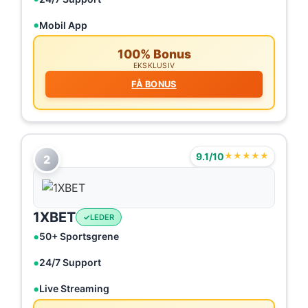
Mobil App
100% Bonus
EKSKLUSIV
FÅ BONUS
9.1/10
★★★★★
2
1XBET
LEDER
50+ Sportsgrene
24/7 Support
Live Streaming