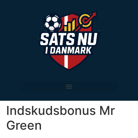
Indskudsbonus Mr
Green