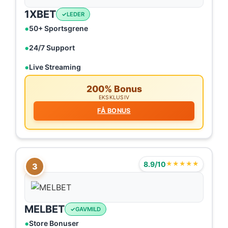
1XBET
LEDER
50+ Sportsgrene
24/7 Support
Live Streaming
200% Bonus
EKSKLUSIV
FÅ BONUS
8.9/10
★★★★★
3
MELBET
GAVMILD
Store Bonuser