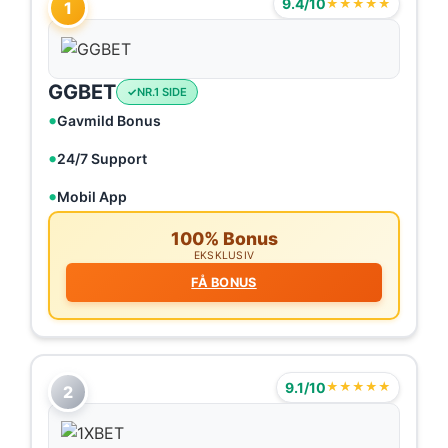
9.4/10
★★★★★
1
GGBET
NR.1 SIDE
Gavmild Bonus
24/7 Support
Mobil App
100% Bonus
EKSKLUSIV
FÅ BONUS
9.1/10
★★★★★
2