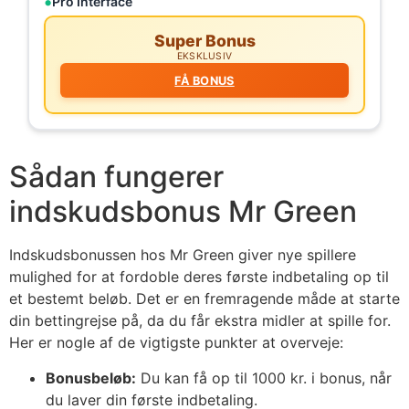
Pro Interface
Super Bonus
EKSKLUSIV
FÅ BONUS
Sådan fungerer
indskudsbonus Mr Green
Indskudsbonussen hos Mr Green giver nye spillere
mulighed for at fordoble deres første indbetaling op til
et bestemt beløb. Det er en fremragende måde at starte
din bettingrejse på, da du får ekstra midler at spille for.
Her er nogle af de vigtigste punkter at overveje:
Bonusbeløb:
Du kan få op til 1000 kr. i bonus, når
du laver din første indbetaling.