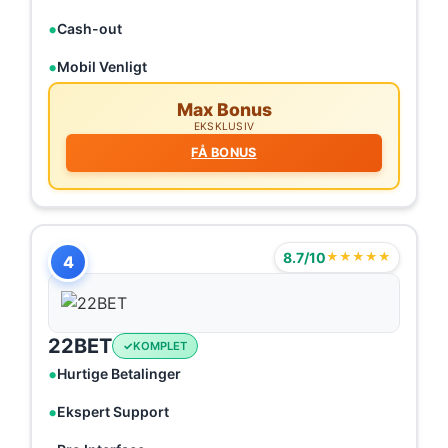
Cash-out
Mobil Venligt
Max Bonus
EKSKLUSIV
FÅ BONUS
8.7/10
★★★★★
4
22BET
KOMPLET
Hurtige Betalinger
Ekspert Support