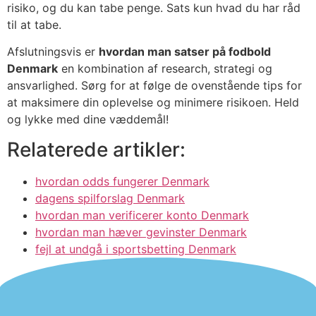
risiko, og du kan tabe penge. Sats kun hvad du har råd
til at tabe.
Afslutningsvis er
hvordan man satser på fodbold
Denmark
en kombination af research, strategi og
ansvarlighed. Sørg for at følge de ovenstående tips for
at maksimere din oplevelse og minimere risikoen. Held
og lykke med dine væddemål!
Relaterede artikler:
hvordan odds fungerer Denmark
dagens spilforslag Denmark
hvordan man verificerer konto Denmark
hvordan man hæver gevinster Denmark
fejl at undgå i sportsbetting Denmark