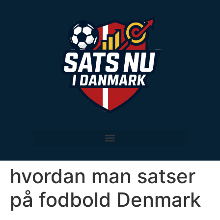
hvordan man satser
på fodbold Denmark