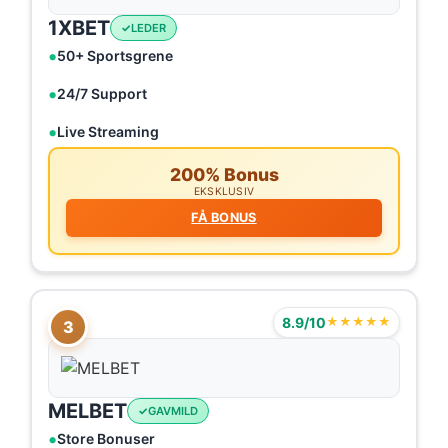
1XBET
LEDER
50+ Sportsgrene
24/7 Support
Live Streaming
200% Bonus
EKSKLUSIV
FÅ BONUS
8.9/10
★★★★★
3
MELBET
GAVMILD
Store Bonuser