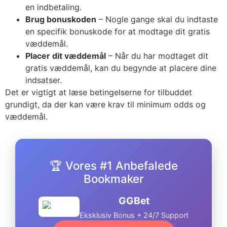
en indbetaling.
Brug bonuskoden
– Nogle gange skal du indtaste
en specifik bonuskode for at modtage dit gratis
væddemål.
Placer dit væddemål
– Når du har modtaget dit
gratis væddemål, kan du begynde at placere dine
indsatser.
Det er vigtigt at læse betingelserne for tilbuddet
grundigt, da der kan være krav til minimum odds og
væddemål.
🏆 Vores #1 Anbefalede
Bookmaker
GGBet
Eksklusiv Bonus + 24/7 Support