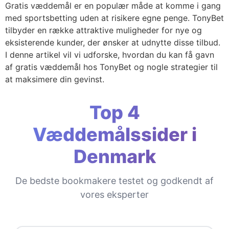
Gratis væddemål er en populær måde at komme i gang
med sportsbetting uden at risikere egne penge. TonyBet
tilbyder en række attraktive muligheder for nye og
eksisterende kunder, der ønsker at udnytte disse tilbud.
I denne artikel vil vi udforske, hvordan du kan få gavn
af gratis væddemål hos TonyBet og nogle strategier til
at maksimere din gevinst.
Top 4
Væddemålssider i
Denmark
De bedste bookmakere testet og godkendt af
vores eksperter