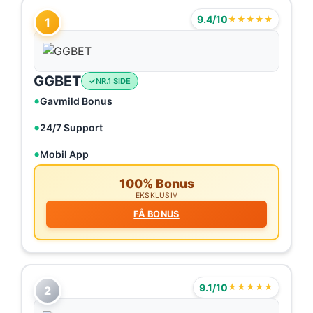
9.4/10
★★★★★
1
GGBET
NR.1 SIDE
Gavmild Bonus
24/7 Support
Mobil App
100% Bonus
EKSKLUSIV
FÅ BONUS
9.1/10
★★★★★
2