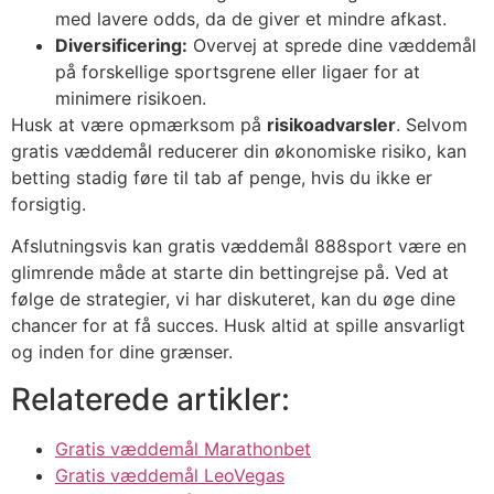
med lavere odds, da de giver et mindre afkast.
Diversificering:
Overvej at sprede dine væddemål
på forskellige sportsgrene eller ligaer for at
minimere risikoen.
Husk at være opmærksom på
risikoadvarsler
. Selvom
gratis væddemål reducerer din økonomiske risiko, kan
betting stadig føre til tab af penge, hvis du ikke er
forsigtig.
Afslutningsvis kan gratis væddemål 888sport være en
glimrende måde at starte din bettingrejse på. Ved at
følge de strategier, vi har diskuteret, kan du øge dine
chancer for at få succes. Husk altid at spille ansvarligt
og inden for dine grænser.
Relaterede artikler:
Gratis væddemål Marathonbet
Gratis væddemål LeoVegas