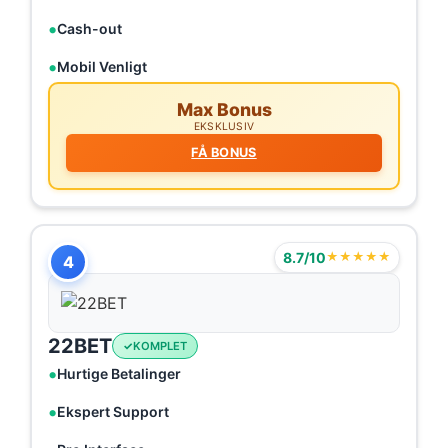
Cash-out
Mobil Venligt
Max Bonus
EKSKLUSIV
FÅ BONUS
8.7/10
★★★★★
4
22BET
KOMPLET
Hurtige Betalinger
Ekspert Support