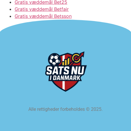
Gratis væddemål Bet25
Gratis væddemål Betfair
Gratis væddemål Betsson
Alle rettigheder forbeholdes
©
2025.