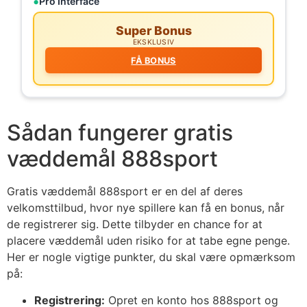
Pro Interface
Super Bonus
EKSKLUSIV
FÅ BONUS
Sådan fungerer gratis
væddemål 888sport
Gratis væddemål 888sport er en del af deres
velkomsttilbud, hvor nye spillere kan få en bonus, når
de registrerer sig. Dette tilbyder en chance for at
placere væddemål uden risiko for at tabe egne penge.
Her er nogle vigtige punkter, du skal være opmærksom
på:
Registrering:
Opret en konto hos 888sport og