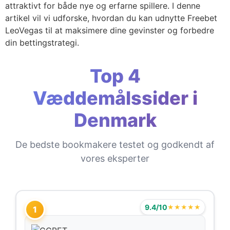
attraktivt for både nye og erfarne spillere. I denne
artikel vil vi udforske, hvordan du kan udnytte Freebet
LeoVegas til at maksimere dine gevinster og forbedre
din bettingstrategi.
Top 4
Væddemålssider i
Denmark
De bedste bookmakere testet og godkendt af
vores eksperter
9.4/10
★★★★★
1