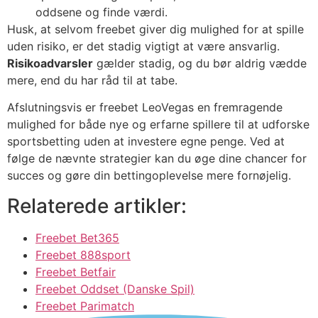
oddsene og finde værdi.
Husk, at selvom freebet giver dig mulighed for at spille
uden risiko, er det stadig vigtigt at være ansvarlig.
Risikoadvarsler
gælder stadig, og du bør aldrig vædde
mere, end du har råd til at tabe.
Afslutningsvis er freebet LeoVegas en fremragende
mulighed for både nye og erfarne spillere til at udforske
sportsbetting uden at investere egne penge. Ved at
følge de nævnte strategier kan du øge dine chancer for
succes og gøre din bettingoplevelse mere fornøjelig.
Relaterede artikler:
Freebet Bet365
Freebet 888sport
Freebet Betfair
Freebet Oddset (Danske Spil)
Freebet Parimatch