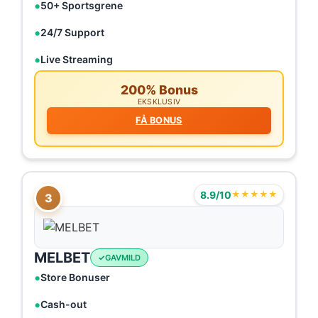
50+ Sportsgrene
24/7 Support
Live Streaming
200% Bonus
EKSKLUSIV
FÅ BONUS
8.9/10
★★★★★
3
MELBET
GAVMILD
Store Bonuser
Cash-out