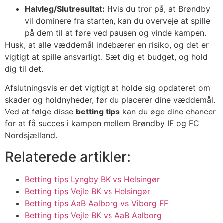
Halvleg/Slutresultat:
Hvis du tror på, at Brøndby
vil dominere fra starten, kan du overveje at spille
på dem til at føre ved pausen og vinde kampen.
Husk, at alle væddemål indebærer en risiko, og det er
vigtigt at spille ansvarligt. Sæt dig et budget, og hold
dig til det.
Afslutningsvis er det vigtigt at holde sig opdateret om
skader og holdnyheder, før du placerer dine væddemål.
Ved at følge disse
betting tips
kan du øge dine chancer
for at få succes i kampen mellem Brøndby IF og FC
Nordsjælland.
Relaterede artikler:
Betting tips Lyngby BK vs Helsingør
Betting tips Vejle BK vs Helsingør
Betting tips AaB Aalborg vs Viborg FF
Betting tips Vejle BK vs AaB Aalborg