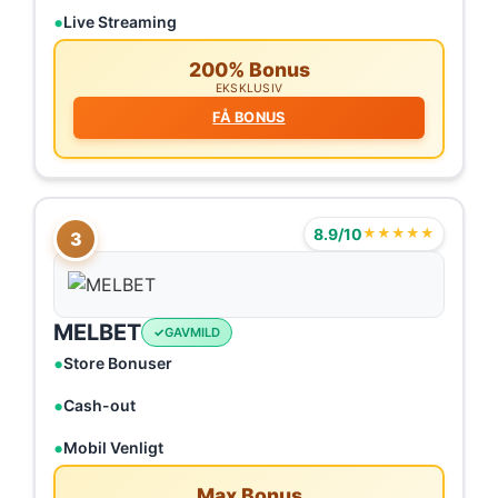
Live Streaming
200% Bonus
EKSKLUSIV
FÅ BONUS
8.9/10
★★★★★
3
MELBET
GAVMILD
Store Bonuser
Cash-out
Mobil Venligt
Max Bonus