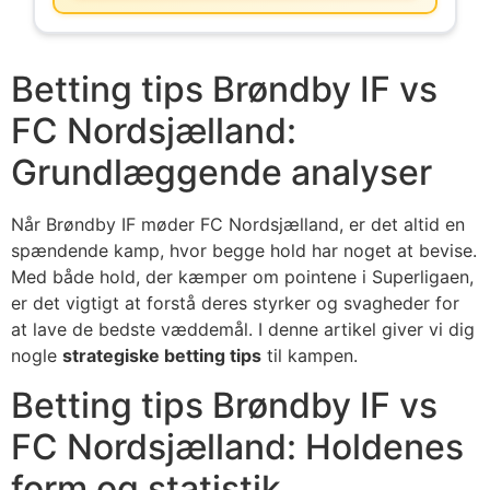
Betting tips Brøndby IF vs
FC Nordsjælland:
Grundlæggende analyser
Når Brøndby IF møder FC Nordsjælland, er det altid en
spændende kamp, hvor begge hold har noget at bevise.
Med både hold, der kæmper om pointene i Superligaen,
er det vigtigt at forstå deres styrker og svagheder for
at lave de bedste væddemål. I denne artikel giver vi dig
nogle
strategiske betting tips
til kampen.
Betting tips Brøndby IF vs
FC Nordsjælland: Holdenes
form og statistik