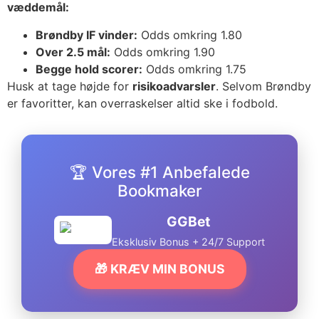
væddemål:
Brøndby IF vinder:
Odds omkring 1.80
Over 2.5 mål:
Odds omkring 1.90
Begge hold scorer:
Odds omkring 1.75
Husk at tage højde for
risikoadvarsler
. Selvom Brøndby
er favoritter, kan overraskelser altid ske i fodbold.
🏆 Vores #1 Anbefalede
Bookmaker
GGBet
Eksklusiv Bonus + 24/7 Support
🎁 KRÆV MIN BONUS